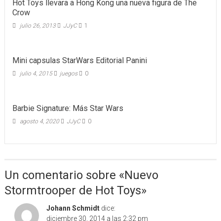
Hot Toys llevara a Hong Kong una nueva figura de The
Crow
julio 26, 2013
JJyC
1
Mini capsulas StarWars Editorial Panini
julio 4, 2015
juegos
0
Barbie Signature: Más Star Wars
agosto 4, 2020
JJyC
0
Un comentario sobre «
Nuevo
Stormtrooper de Hot Toys
»
Johann Schmidt
dice:
diciembre 30, 2014 a las 2:32 pm