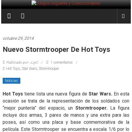
Saltar
al
Juegos
contenido
Juguetes
y
octubre 29, 2014
Coleccionables
Nuevo Stormtrooper De Hot Toys
Noticias
Publicado por: JJyC
1 comentarios
y
Hot Toys
,
Star Wars
,
Stormtrooper
entretenimiento
para
Noticias
coleccionistas.
Hot Toys
tiene lista una nueva figura de
Star Wars.
En esta
ocasión se trata de la representación de los soldados con
“mejor puntería” del espacio, un
Stormtrooper.
La figura
incluye dos armas, 3 pares de manos y una extra para las
poses, así como una placa y base conmemorativa de la
película. Este Stormtrooper se encuentra a escala 1/6 por lo