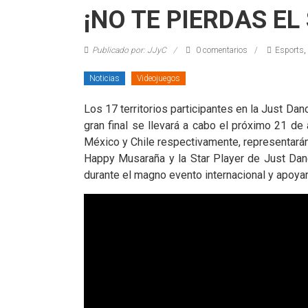
Coleccionables
¡NO TE PIERDAS E
Noticias
Publicado por: JJyC
0 comentarios
Esports
,
y
entretenimiento
Noticias
Videojuegos
para
coleccionistas.
Los 17 territorios participantes en la Just Da
gran final se llevará a cabo el próximo 21 d
México y Chile respectivamente, representarán
Happy Musaraña y la Star Player de Just Danc
durante el magno evento internacional y apoya