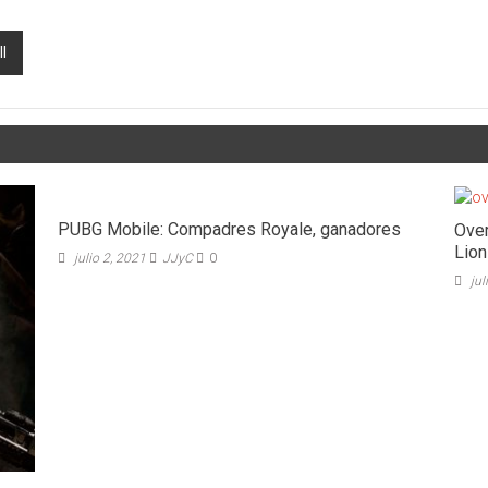
I
PUBG Mobile: Compadres Royale, ganadores
Over
Lion
julio 2, 2021
JJyC
0
jul