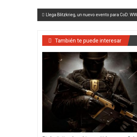
Navegación
Llega Blitzkrieg, un nuevo evento para CoD: WWI
de
entradas
También te puede interesar