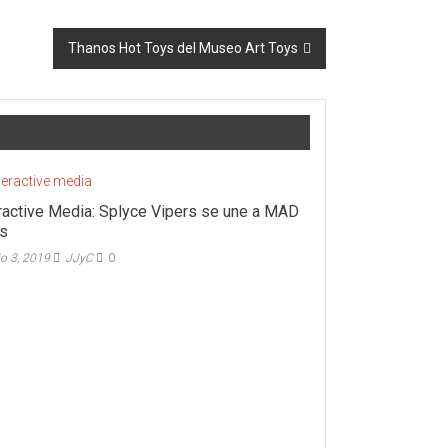
Thanos Hot Toys del Museo Art Toys
active Media: Splyce Vipers se une a MAD
s
io 3, 2019
JJyC
0