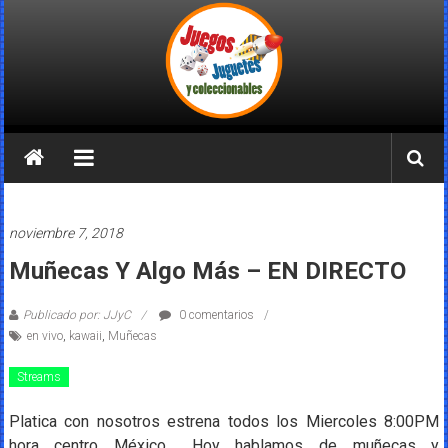
Saltar
al
contenido
Juegos
Juguetes
y
noviembre 7, 2018
Coleccionables
Muñecas Y Algo Más – EN DIRECTO
Noticias
Publicado por: JJyC
0 comentarios
y
en vivo
,
kawaii
,
Muñecas
entretenimiento
para
Streams
coleccionistas.
Platica con nosotros estrena todos los Miercoles 8:00PM
hora centro México… Hoy hablamos de muñecas y