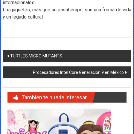
internacionales.
Los juguetes, más que un pasatiempo, son una forma de vida
y un legado cultural.
Navegación
TURTLES MICRO MUTANTS
de
Procesadores Intel Core Generación 9 en México
entradas
También te puede interesar