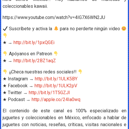
coleccionables kawaii.
https://www.youtube.com/watch?v=4IG7X6WN2JU
Suscríbete y activa la
para no perderte ningún video
★ →
http://bit.ly/1pxQGEi
Apóyanos en Patreon
★ →
http://bit.ly/2BZ1aqZ
¡¡Checa nuestras redes sociales!!
★ Instagram →
http://bit.ly/1ULK5BY
★ Facebook →
http://bit.ly/1ULK2pV
★ Twitter →
http://bit.ly/1T5GZJl
★ Podcast →
http://apple.co/24Ia0wq
El contenido de este canal es 100% especializado en
juguetes y coleccionables en México, enfocado a hablar de
juguetes con noticias, reseñas, críticas, visitas nacionales e