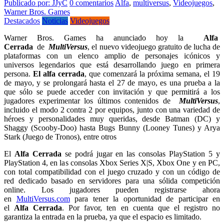
Publicado por: JJyC
0 comentarios
Alfa
,
multiversus
,
Videojuegos
,
Warner Bros. Games
Destacados
Noticias
Videojuegos
Warner Bros. Games ha anunciado hoy la
Alfa
Cerrada
de
MultiVersus
, el nuevo videojuego gratuito de lucha de
plataformas con un elenco amplio de personajes icónicos y
universos legendarios que está desarrollando juego en primera
persona.
El alfa cerrada
, que comenzará la próxima semana, el 19
de mayo, y se prolongará hasta el 27 de mayo, es una prueba a la
que sólo se puede acceder con invitación y que permitirá a los
jugadores experimentar los últimos contenidos de
MultiVersus
,
incluido el modo 2 contra 2 por equipos, junto con una variedad de
héroes y personalidades muy queridas, desde Batman (DC) y
Shaggy (Scooby-Doo) hasta Bugs Bunny (Looney Tunes) y Arya
Stark (Juego de Tronos), entre otros
El
Alfa Cerrada
se podrá jugar en las consolas PlayStation 5 y
PlayStation 4, en las consolas Xbox Series X|S, Xbox One y en PC,
con total compatibilidad con el juego cruzado y con un código de
red dedicado basado en servidores para una sólida competición
online. Los jugadores pueden registrarse ahora
en
MultiVersus.com
para tener la oportunidad de participar en
el
Alfa Cerrada
. Por favor, ten en cuenta que el registro no
garantiza la entrada en la prueba, ya que el espacio es limitado.