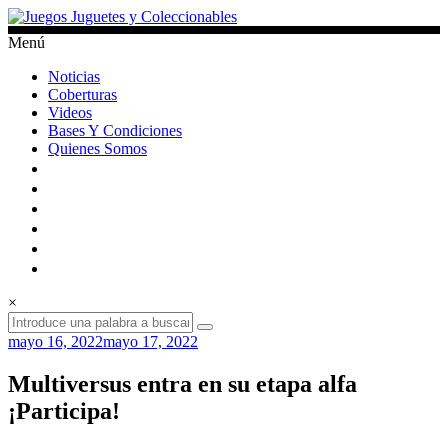
Saltar
al
Menú
contenido
Juegos
Noticias
Juguetes
Coberturas
y
Videos
Coleccionables
Bases Y Condiciones
Quienes Somos
Noticias
y
entretenimiento
para
coleccionistas.
×
mayo 16, 2022
mayo 17, 2022
Multiversus entra en su etapa alfa
¡Participa!