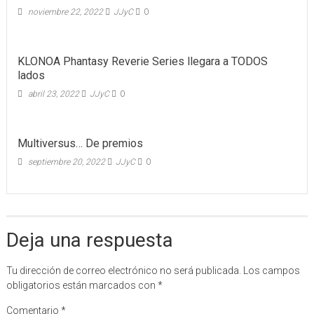
noviembre 22, 2022
JJyC
0
KLONOA Phantasy Reverie Series llegara a TODOS
lados
abril 23, 2022
JJyC
0
Multiversus… De premios
septiembre 20, 2022
JJyC
0
Deja una respuesta
Tu dirección de correo electrónico no será publicada.
Los campos
obligatorios están marcados con
*
Comentario
*