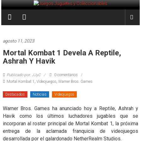
Saltar
al
Juegos
contenido
Juguetes
y
agosto 11, 2023
Coleccionables
Mortal Kombat 1 Devela A Reptile,
Ashrah Y Havik
Noticias
y
Publicado por: JJyC
0 comentarios
entretenimiento
Mortal Kombat 1
,
Videojuegos
,
Warner Bros. Games
para
coleccionistas.
Destacados
Noticias
Videojuegos
Warner Bros. Games ha anunciado hoy a Reptile, Ashrah y
Havik como los últimos luchadores jugables que se
incorporan al roster principal de Mortal Kombat 1, la próxima
entrega de la aclamada franquicia de videojuegos
desarrollada por el galardonado NetherRealm Studios.