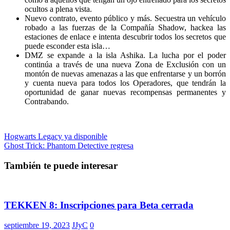
ocultos a plena vista.
Nuevo contrato, evento público y más. Secuestra un vehículo
robado a las fuerzas de la Compañía Shadow, hackea las
estaciones de enlace e intenta descubrir todos los secretos que
puede esconder esta isla…
DMZ se expande a la isla Ashika. La lucha por el poder
continúa a través de una nueva Zona de Exclusión con un
montón de nuevas amenazas a las que enfrentarse y un borrón
y cuenta nueva para todos los Operadores, que tendrán la
oportunidad de ganar nuevas recompensas permanentes y
Contrabando.
Navegación
Hogwarts Legacy ya disponible
Ghost Trick: Phantom Detective regresa
de
entradas
También te puede interesar
TEKKEN 8: Inscripciones para Beta cerrada
septiembre 19, 2023
JJyC
0