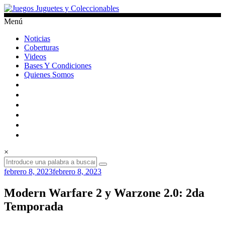
Saltar
al
Menú
contenido
Juegos
Noticias
Juguetes
Coberturas
y
Videos
Coleccionables
Bases Y Condiciones
Quienes Somos
Noticias
y
entretenimiento
para
coleccionistas.
×
febrero 8, 2023
febrero 8, 2023
Modern Warfare 2 y Warzone 2.0: 2da
Temporada