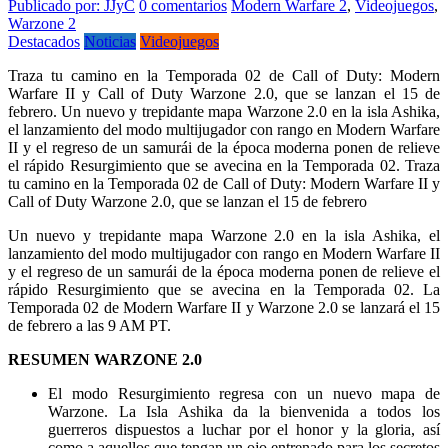
Publicado por: JJyC
0 comentarios
Modern Warfare 2
,
Videojuegos
,
Warzone 2
Destacados
Noticias
Videojuegos
Traza tu camino en la Temporada 02 de Call of Duty: Modern
Warfare II y Call of Duty Warzone 2.0, que se lanzan el 15 de
febrero. Un nuevo y trepidante mapa Warzone 2.0 en la isla Ashika,
el lanzamiento del modo multijugador con rango en Modern Warfare
II y el regreso de un samurái de la época moderna ponen de relieve
el rápido Resurgimiento que se avecina en la Temporada 02. Traza
tu camino en la Temporada 02 de Call of Duty: Modern Warfare II y
Call of Duty Warzone 2.0, que se lanzan el 15 de febrero
Un nuevo y trepidante mapa Warzone 2.0 en la isla Ashika, el
lanzamiento del modo multijugador con rango en Modern Warfare II
y el regreso de un samurái de la época moderna ponen de relieve el
rápido Resurgimiento que se avecina en la Temporada 02. La
Temporada 02 de Modern Warfare II y Warzone 2.0 se lanzará el 15
de febrero a las 9 AM PT.
RESUMEN WARZONE 2.0
El modo Resurgimiento regresa con un nuevo mapa de
Warzone. La Isla Ashika da la bienvenida a todos los
guerreros dispuestos a luchar por el honor y la gloria, así
como a aquellos que tengan un ojo entrenado para los secretos