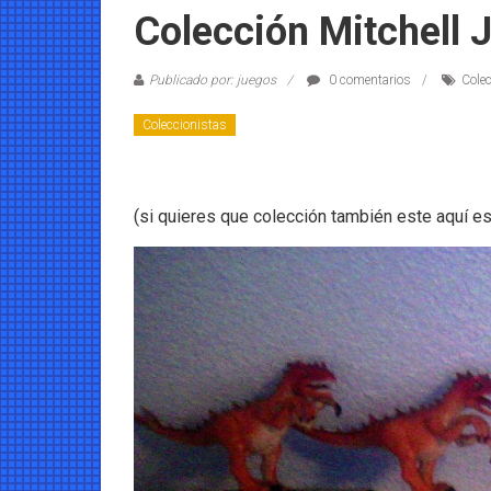
Coleccionables
Colección Mitchell 
Noticias
Publicado por: juegos
0 comentarios
Cole
y
entretenimiento
Coleccionistas
para
coleccionistas.
(si quieres que colección también este aquí es