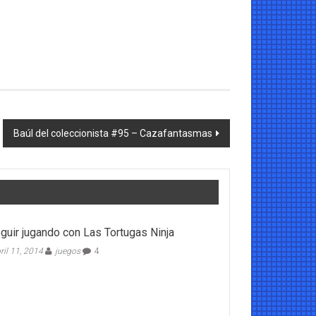
Baúl del coleccionista #95 – Cazafantasmas
guir jugando con Las Tortugas Ninja
ril 11, 2014
juegos
4