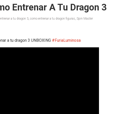
mo Entrenar A Tu Dragon 3
ntrenar a tu dragon 3
,
como entrenar a tu dragon figuras
,
Spin Master
enar a tu dragon 3 UNBOXING
#FuriaLuminosa