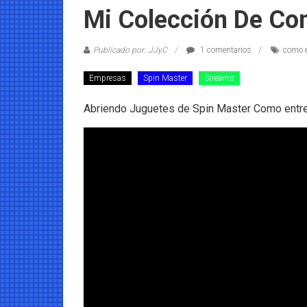
Coleccionables
Mi Colección De Co
Noticias
Publicado por: JJyC
1 comentarios
como e
y
entretenimiento
Empresas
Spin Master
Streams
para
coleccionistas.
Abriendo Juguetes de Spin Master Como entr