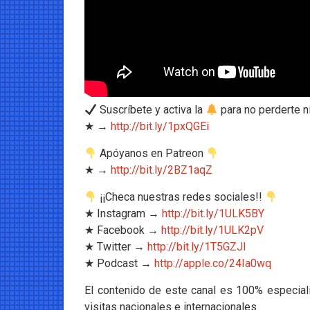
Suscríbete y activa la
para no perderte 
★ →
http://bit.ly/1pxQGEi
Apóyanos en Patreon
★ →
http://bit.ly/2BZ1aqZ
¡¡Checa nuestras redes sociales!!
★ Instagram →
http://bit.ly/1ULK5BY
★ Facebook →
http://bit.ly/1ULK2pV
★ Twitter →
http://bit.ly/1T5GZJl
★ Podcast →
http://apple.co/24Ia0wq
El contenido de este canal es 100% especiali
visitas nacionales e internacionales.