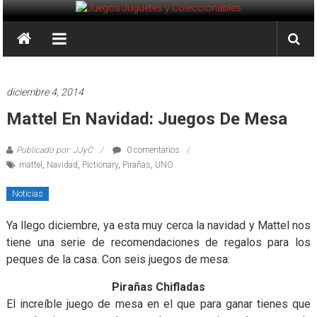
Saltar
al
Juegos
contenido
Juguetes
y
diciembre 4, 2014
Coleccionables
Mattel En Navidad: Juegos De Mesa
Noticias
Publicado por: JJyC
0 comentarios
y
mattel
,
Navidad
,
Pictionary
,
Pirañas
,
UNO
entretenimiento
para
Noticias
coleccionistas.
Ya llego diciembre, ya esta muy cerca la navidad y Mattel nos
tiene una serie de recomendaciones de regalos para los
peques de la casa. Con seis juegos de mesa:
Pirañas Chifladas
El increíble juego de mesa en el que para ganar tienes que