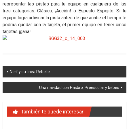
representar las pistas para tu equipo en cualquiera de las
tres categorías: Clásica, ¡Acción! o Espejito Espejito. Si tu
equipo logra adivinar la pista antes de que acabe el tiempo te
podrás quedar con la tarjeta, el primer equipo en tener cinco
tarjetas ¡gana!
Navegación
Nerf y su linea Rebelle
de
Una navidad con Hasbro: Preescolar y bebes
entradas
También te puede interesar