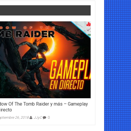
dow Of The Tomb Raider y más – Gameplay
irecto
ptiembre 26, 2018
JJyC
0