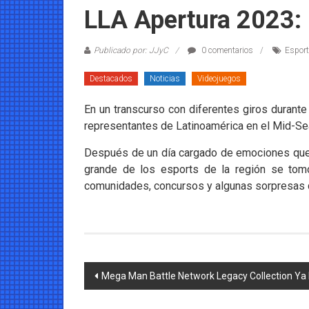
Coleccionables
LLA Apertura 2023:
Noticias
Publicado por: JJyC
0 comentarios
Espor
y
entretenimiento
Destacados
Noticias
Videojuegos
para
coleccionistas.
En un transcurso con diferentes giros durant
representantes de Latinoamérica en el Mid-Sea
Después de un día cargado de emociones que 
grande de los esports de la región se tomó
comunidades, concursos y algunas sorpresas q
Navegación
Mega Man Battle Network Legacy Collection Ya 
de