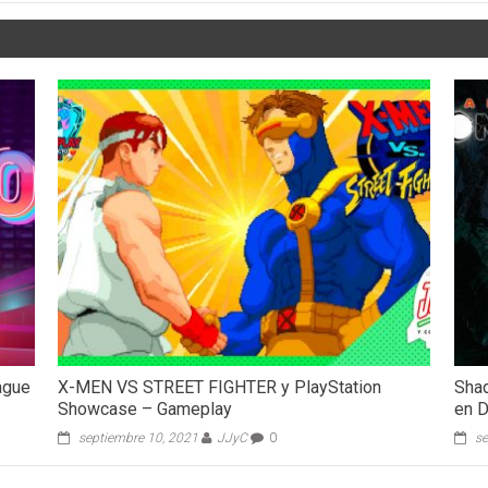
ague
X-MEN VS STREET FIGHTER y PlayStation
Sha
Showcase – Gameplay
en D
septiembre 10, 2021
JJyC
0
se