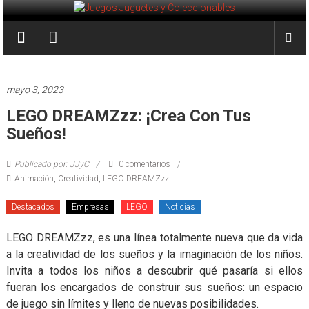
Saltar
al
Juegos
contenido
Juguetes
y
mayo 3, 2023
Coleccionables
LEGO DREAMZzz: ¡Crea Con Tus
Sueños!
Noticias
y
Publicado por: JJyC
0 comentarios
entretenimiento
Animación
,
Creatividad
,
LEGO DREAMZzz
para
coleccionistas.
Destacados
Empresas
LEGO
Noticias
LEGO DREAMZzz, es una línea totalmente nueva que da vida
a la creatividad de los sueños y la imaginación de los niños.
Invita a todos los niños a descubrir qué pasaría si ellos
fueran los encargados de construir sus sueños: un espacio
de juego sin límites y lleno de nuevas posibilidades.