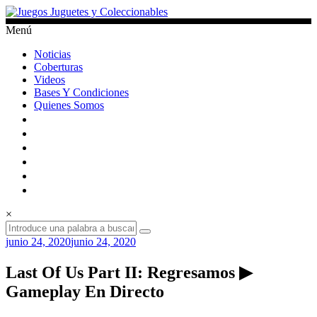
Saltar
al
Menú
contenido
Juegos
Noticias
Juguetes
Coberturas
y
Videos
Coleccionables
Bases Y Condiciones
Quienes Somos
Noticias
y
entretenimiento
para
coleccionistas.
×
junio 24, 2020
junio 24, 2020
Last Of Us Part II: Regresamos ▶
Gameplay En Directo