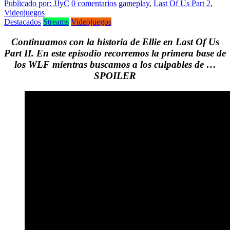
Publicado por: JJyC
0 comentarios
gameplay
,
Last Of Us Part 2
,
Videojuegos
Destacados
Streams
Videojuegos
Continuamos con la historia de Ellie en Last Of Us
Part II. En este episodio recorremos la primera base de
los WLF mientras buscamos a los culpables de …
SPOILER