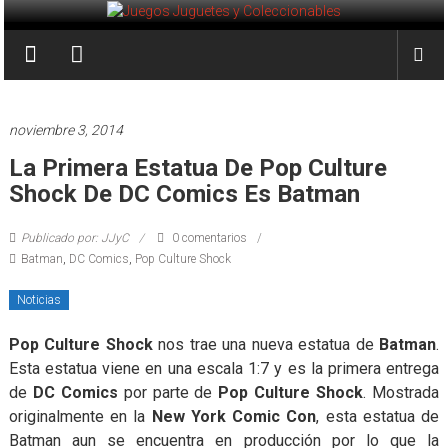
Saltar
al
Juegos
contenido
Juguetes
y
noviembre 3, 2014
Coleccionables
La Primera Estatua De Pop Culture
Shock De DC Comics Es Batman
Noticias
y
Publicado por: JJyC
0 comentarios
entretenimiento
Batman
,
DC Comics
,
Pop Culture Shock
para
coleccionistas.
Noticias
Pop Culture Shock
nos trae una nueva estatua de
Batman
.
Esta estatua viene en una escala 1:7 y es la primera entrega
de
DC Comics
por parte de
Pop Culture Shock
. Mostrada
originalmente en la
New York Comic Con
, esta estatua de
Batman aun se encuentra en producción por lo que la