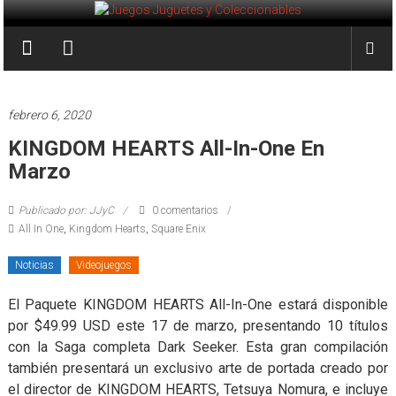
Saltar
al
Juegos
contenido
Juguetes
y
febrero 6, 2020
Coleccionables
KINGDOM HEARTS All-In-One En
Marzo
Noticias
y
Publicado por: JJyC
0 comentarios
entretenimiento
All In One
,
Kingdom Hearts
,
Square Enix
para
coleccionistas.
Noticias
Videojuegos
El Paquete KINGDOM HEARTS All-In-One estará disponible
por $49.99 USD este 17 de marzo, presentando 10 títulos
con la Saga completa Dark Seeker. Esta gran compilación
también presentará un exclusivo arte de portada creado por
el director de KINGDOM HEARTS, Tetsuya Nomura, e incluye