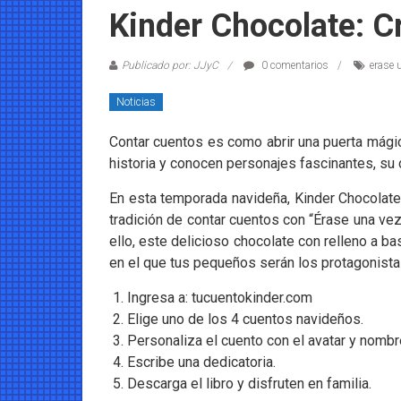
Coleccionables
Kinder Chocolate: C
Noticias
Publicado por: JJyC
0 comentarios
erase 
y
entretenimiento
Noticias
para
coleccionistas.
Contar cuentos es como abrir una puerta mág
historia y conocen personajes fascinantes, su c
En esta temporada navideña, Kinder Chocolate
tradición de contar cuentos con “Érase una vez
ello, este delicioso chocolate con relleno a b
en el que tus pequeños serán los protagonista
Ingresa a: tucuentokinder.com
Elige uno de los 4 cuentos navideños.
Personaliza el cuento con el avatar y nombr
Escribe una dedicatoria.
Descarga el libro y disfruten en familia.