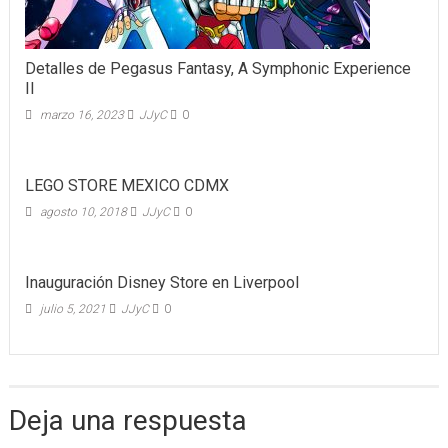
Detalles de Pegasus Fantasy, A Symphonic Experience
II
marzo 16, 2023
JJyC
0
LEGO STORE MEXICO CDMX
agosto 10, 2018
JJyC
0
Inauguración Disney Store en Liverpool
julio 5, 2021
JJyC
0
Deja una respuesta