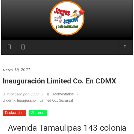
Saltar
al
contenido
Juegos
Juguetes
y
mayo 16, 2021
Coleccionables
Inauguración Limited Co. En CDMX
Noticias
Publicado por: JJyC
0 comentarios
y
cdmx
,
Inauguración
,
Limited Co.
,
Sucursal
entretenimiento
para
Destacados
Streams
coleccionistas.
Avenida Tamaulipas 143 colonia