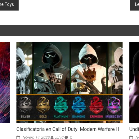
ne Toys
L
Clasificatoria en Call of Duty: Modern Warfare II
Undi
febrero 14, 2023
JJyC
0
fe