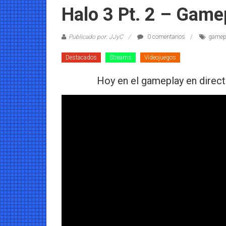
Coleccionables
Halo 3 Pt. 2 – Game
Noticias
Publicado por: JJyC
0 comentarios
gamepl
y
entretenimiento
Destacados
Streams
Videojuegos
para
coleccionistas.
Hoy en el gameplay en direct