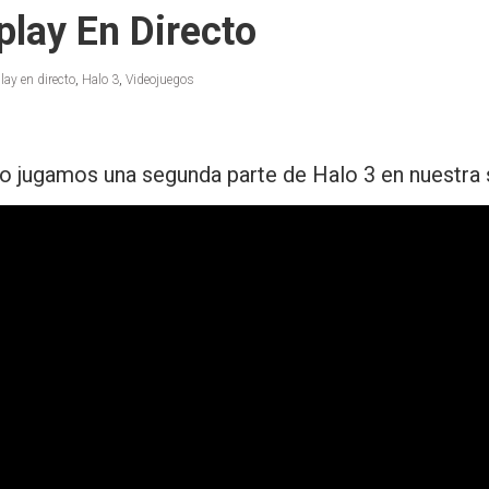
play En Directo
ay en directo
,
Halo 3
,
Videojuegos
o jugamos una segunda parte de Halo 3 en nuestra se