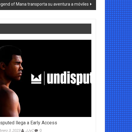
egend of Mana transporta su aventura a móviles
sputed llega a Early Access
brero 3, 2023
JJyC
0