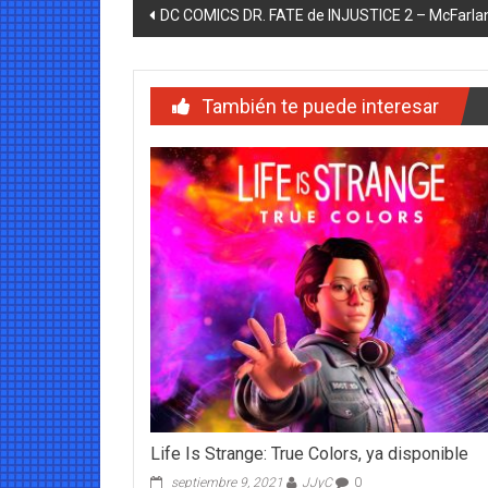
Navegación
DC COMICS DR. FATE de INJUSTICE 2 – McFarla
de
entradas
También te puede interesar
Life Is Strange: True Colors, ya disponible
septiembre 9, 2021
JJyC
0