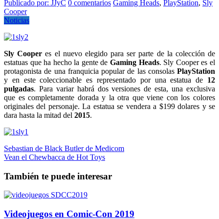
Publicado por: JJyC
0 comentarios
Gaming Heads
,
PlayStation
,
Sly
Cooper
Noticias
Sly Cooper
es el nuevo elegido para ser parte de la colección de
estatuas que ha hecho la gente de
Gaming Heads
. Sly Cooper es el
protagonista de una franquicia popular de las consolas
PlayStation
y en este coleccionable es representado por una estatua de
12
pulgadas
. Para variar habrá dos versiones de esta, una exclusiva
que es completamente dorada y la otra que viene con los colores
originales del personaje. La estatua se vendera a $199 dolares y se
dara hasta la mitad del
2015
.
Navegación
Sebastian de Black Butler de Medicom
Vean el Chewbacca de Hot Toys
de
entradas
También te puede interesar
Videojuegos en Comic-Con 2019