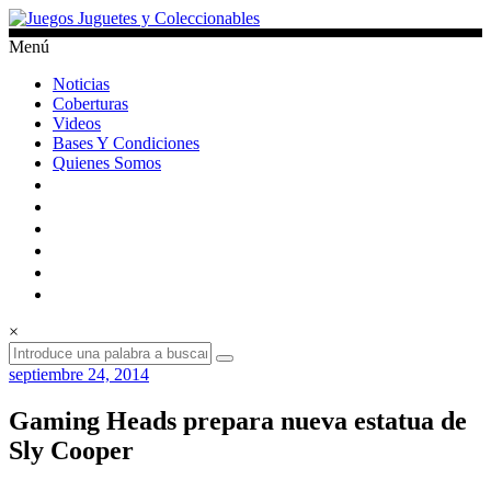
Saltar
al
Menú
contenido
Juegos
Noticias
Juguetes
Coberturas
y
Videos
Coleccionables
Bases Y Condiciones
Quienes Somos
Noticias
y
entretenimiento
para
coleccionistas.
×
septiembre 24, 2014
Gaming Heads prepara nueva estatua de
Sly Cooper