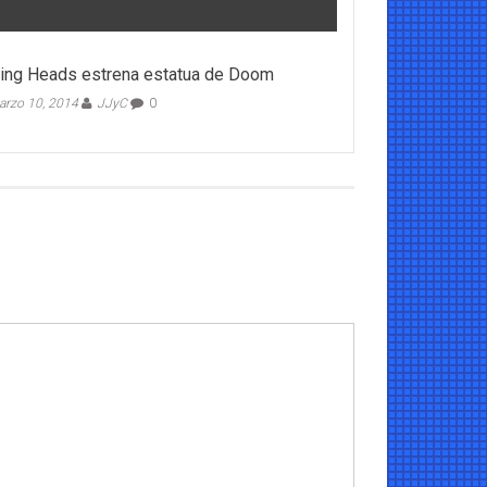
ng Heads estrena estatua de Doom
rzo 10, 2014
JJyC
0