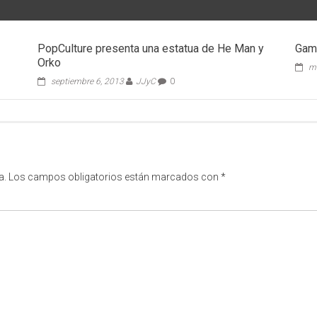
PopCulture presenta una estatua de He Man y
Gami
Orko
ma
septiembre 6, 2013
JJyC
0
a.
Los campos obligatorios están marcados con
*