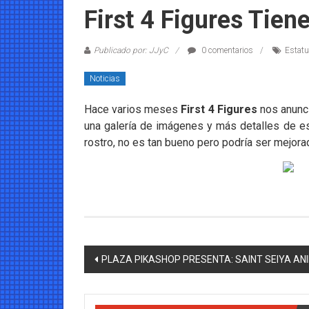
Coleccionables
First 4 Figures Tie
Noticias
Publicado por: JJyC
0 comentarios
Estat
y
entretenimiento
Noticias
para
coleccionistas.
Hace varios meses
First 4 Figures
nos anunci
una galería de imágenes y más detalles de e
rostro, no es tan bueno pero podría ser mejora
Navegación
PLAZA PIKASHOP PRESENTA: SAINT SEIYA AN
de
entradas