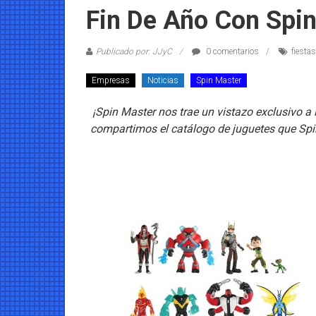
Coleccionables
Fin De Año Con Spin
Noticias
Publicado por: JJyC
0 comentarios
fiestas
y
entretenimiento
Empresas
Noticias
Spin Master
para
coleccionistas.
¡Spin Master nos trae un vistazo exclusivo a 
compartimos el catálogo de juguetes que Spin 