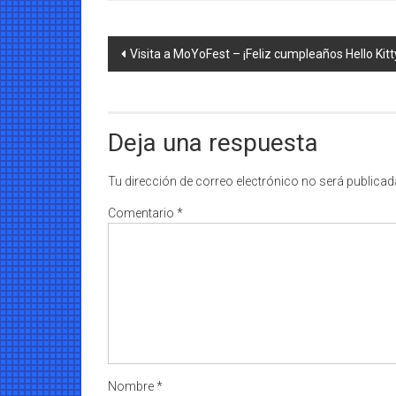
Navegación
Visita a MoYoFest – ¡Feliz cumpleaños Hello Kitt
de
entradas
Deja una respuesta
Tu dirección de correo electrónico no será publicad
Comentario
*
Nombre
*