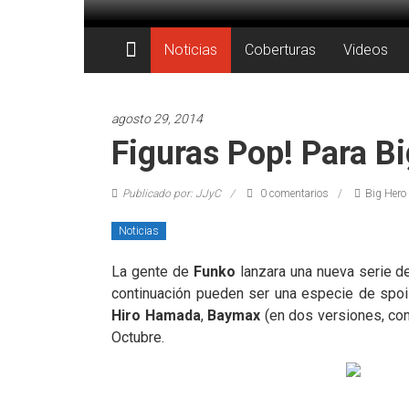
Saltar
al
Juegos
contenido
Noticias
Coberturas
Videos
Juguetes
y
agosto 29, 2014
Coleccionables
Figuras Pop! Para B
Noticias
Publicado por: JJyC
0 comentarios
Big Hero
y
entretenimiento
Noticias
para
coleccionistas.
La gente de
Funko
lanzara una nueva serie d
continuación pueden ser una especie de spoil
Hiro Hamada
,
Baymax
(en dos versiones, con
Octubre.