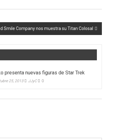
d Smile Company nos muestra su Titan Colosal
o presenta nuevas figuras de Star Trek
tubre 25, 2013
JJyC
0