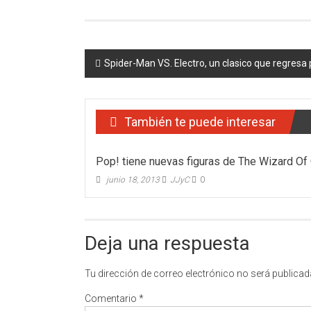
Navegación
Spider-Man VS. Electro, un clasico que regresa
de
entradas
También te puede interesar
Pop! tiene nuevas figuras de The Wizard Of
junio 18, 2013
JJyC
0
Deja una respuesta
Tu dirección de correo electrónico no será publicad
Comentario
*