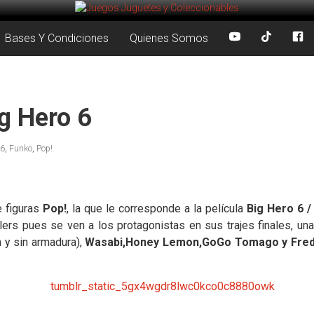
Bases Y Condiciones
Quienes Somos
ig Hero 6
 6
,
Funko
,
Pop!
e figuras
Pop!
, la que le corresponde a la película
Big Hero 6 
ers pues se ven a los protagonistas en sus trajes finales, u
 y sin armadura),
Wasabi,Honey Lemon,GoGo Tomago y Fre