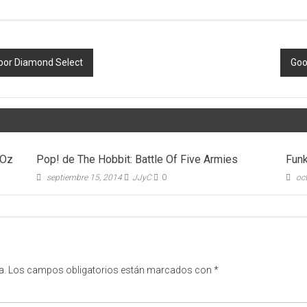
 por Diamond Select
Goo
 Oz
Pop! de The Hobbit: Battle Of Five Armies
Funk
septiembre 15, 2014
JJyC
0
oc
a.
Los campos obligatorios están marcados con
*