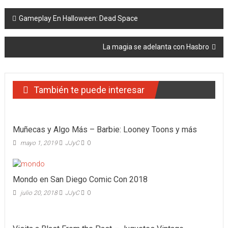
Navegación
Gameplay En Halloween: Dead Space
de
La magia se adelanta con Hasbro
entradas
También te puede interesar
Muñecas y Algo Más – Barbie: Looney Toons y más
mayo 1, 2019
JJyC
0
Mondo en San Diego Comic Con 2018
julio 20, 2018
JJyC
0