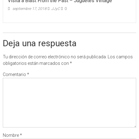
Visita a Blast From the Past – Juguetes Vintage
septiembre 17, 2018
JJyC
0
Deja una respuesta
Tu dirección de correo electrónico no será publicada.
Los campos
obligatorios están marcados con
*
Comentario
*
Nombre
*