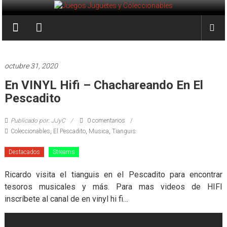
Saltar
al
Juegos
contenido
Juguetes
y
octubre 31, 2020
Coleccionables
En VINYL Hifi – Chachareando En El
Pescadito
Noticias
y
Publicado por: JJyC
0 comentarios
entretenimiento
Coleccionables
,
El Pescadito
,
Musica
,
Tianguis
para
coleccionistas.
Destacados
Streams
Ricardo visita el tianguis en el Pescadito para encontrar
tesoros musicales y más. Para mas videos de HIFI
inscríbete al canal de en vinyl hi fi…