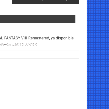
L FANTASY VIII Remastered, ya disponible
ptiembre 4, 2019
JJyC
0