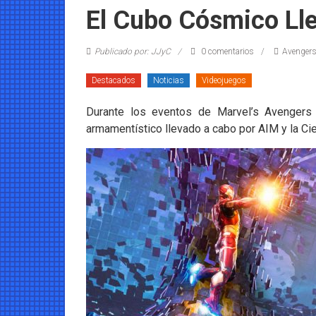
Coleccionables
El Cubo Cósmico Ll
Noticias
Publicado por: JJyC
0 comentarios
Avenger
y
entretenimiento
Destacados
Noticias
Videojuegos
para
coleccionistas.
Durante los eventos de Marvel’s Avengers
armamentístico llevado a cabo por AIM y la C