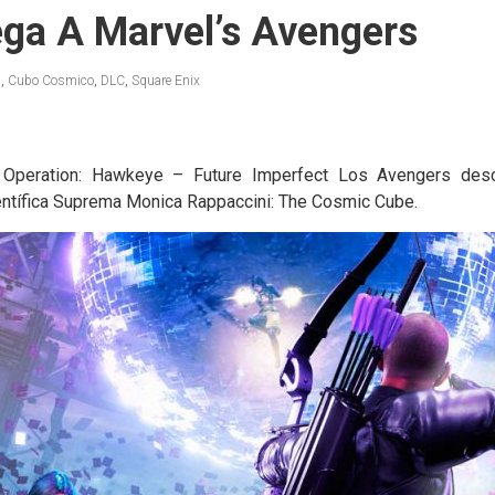
ega A Marvel’s Avengers
s
,
Cubo Cosmico
,
DLC
,
Square Enix
 Operation: Hawkeye – Future Imperfect Los Avengers des
ientífica Suprema Monica Rappaccini: The Cosmic Cube.