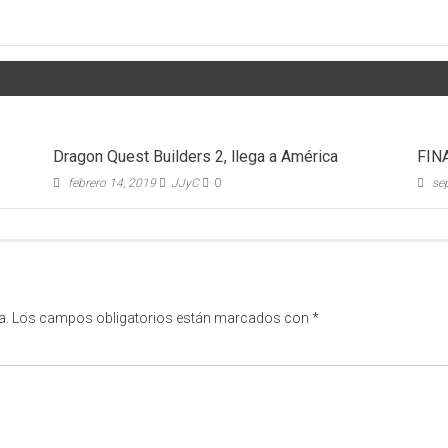
Dragon Quest Builders 2, llega a América
FINA
febrero 14, 2019
JJyC
0
se
a.
Los campos obligatorios están marcados con
*