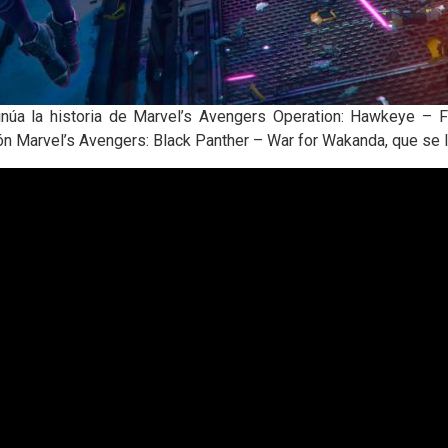
úa la historia de Marvel’s Avengers Operation: Hawkeye – Fu
n Marvel’s Avengers: Black Panther – War for Wakanda, que se 