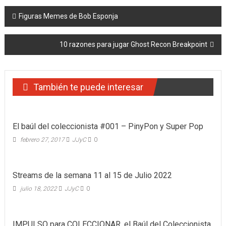
Navegación
Figuras Memes de Bob Esponja
de
10 razones para jugar Ghost Recon Breakpoint
entradas
También te puede interesar
El baúl del coleccionista #001 – PinyPon y Super Pop
febrero 27, 2017
JJyC
0
Streams de la semana 11 al 15 de Julio 2022
julio 18, 2022
JJyC
0
IMPULSO para COLECCIONAR, el Baúl del Coleccionista