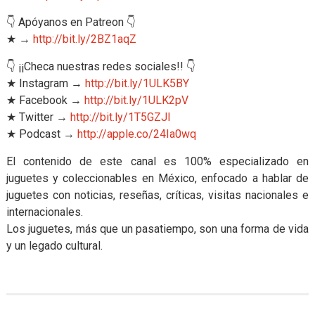
👇 Apóyanos en Patreon 👇
★ →
http://bit.ly/2BZ1aqZ
👇 ¡¡Checa nuestras redes sociales!! 👇
★ Instagram →
http://bit.ly/1ULK5BY
★ Facebook →
http://bit.ly/1ULK2pV
★ Twitter →
http://bit.ly/1T5GZJl
★ Podcast →
http://apple.co/24Ia0wq
El contenido de este canal es 100% especializado en
juguetes y coleccionables en México, enfocado a hablar de
juguetes con noticias, reseñas, críticas, visitas nacionales e
internacionales.
Los juguetes, más que un pasatiempo, son una forma de vida
y un legado cultural.