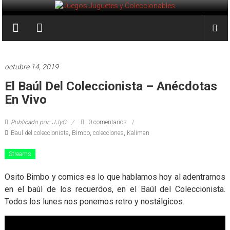
Saltar
al
Juegos
contenido
Juguetes
y
octubre 14, 2019
Coleccionables
El Baúl Del Coleccionista – Anécdotas
En Vivo
Noticias
y
Publicado por: JJyC
0 comentarios
entretenimiento
Baul del coleccionista
,
Bimbo
,
colecciones
,
Kaliman
para
coleccionistas.
Streams
Osito Bimbo y comics es lo que hablamos hoy al adentrarnos
en el baúl de los recuerdos, en el Baúl del Coleccionista.
Todos los lunes nos ponemos retro y nostálgicos.