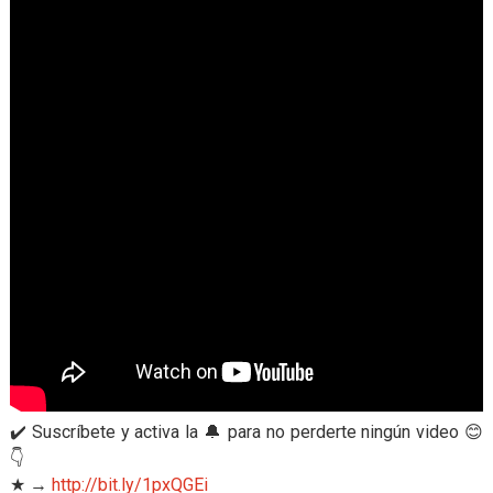
✔️ Suscríbete y activa la 🔔 para no perderte ningún video 😊
👇
★ →
http://bit.ly/1pxQGEi