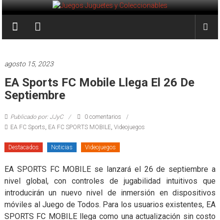
Saltar
al
Juegos
contenido
Juguetes
y
agosto 15, 2023
Coleccionables
EA Sports FC Mobile Llega El 26 De
Septiembre
Noticias
y
Publicado por: JJyC
0 comentarios
entretenimiento
EA FC Sports
,
EA FC SPORTS MOBILE
,
Videojuegos
para
coleccionistas.
Destacados
Noticias
Videojuegos
EA SPORTS FC MOBILE se lanzará el 26 de septiembre a
nivel global, con controles de jugabilidad intuitivos que
introducirán un nuevo nivel de inmersión en dispositivos
móviles al Juego de Todos. Para los usuarios existentes, EA
SPORTS FC MOBILE llega como una actualización sin costo