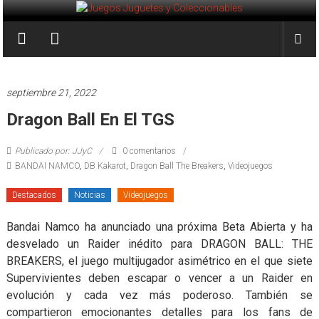
Saltar
al
Juegos
contenido
Juguetes
y
septiembre 21, 2022
Coleccionables
Dragon Ball En El TGS
Noticias
Publicado por: JJyC
0 comentarios
y
BANDAI NAMCO
,
DB Kakarot
,
Dragon Ball The Breakers
,
Videojuegos
entretenimiento
para
Destacados
Noticias
Videojuegos
coleccionistas.
Bandai Namco ha anunciado una próxima Beta Abierta y ha
desvelado un Raider inédito para DRAGON BALL: THE
BREAKERS, el juego multijugador asimétrico en el que siete
Supervivientes deben escapar o vencer a un Raider en
evolución y cada vez más poderoso. También se
compartieron emocionantes detalles para los fans de