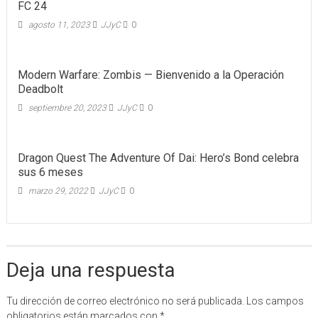
FC 24
agosto 11, 2023
JJyC
0
Modern Warfare: Zombis — Bienvenido a la Operación
Deadbolt
septiembre 20, 2023
JJyC
0
Dragon Quest The Adventure Of Dai: Hero’s Bond celebra
sus 6 meses
marzo 29, 2022
JJyC
0
Deja una respuesta
Tu dirección de correo electrónico no será publicada.
Los campos
obligatorios están marcados con
*