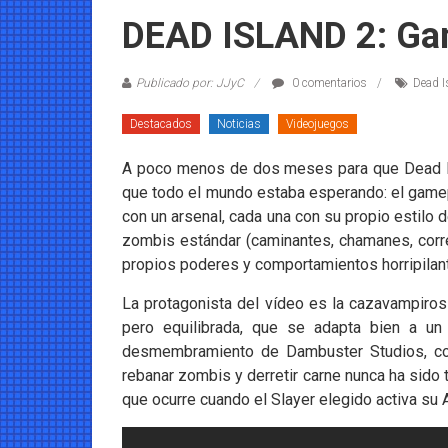
Coleccionables
DEAD ISLAND 2: Ga
Noticias
y
Publicado por: JJyC
0 comentarios
Dead I
entretenimiento
Destacados
Noticias
Videojuegos
para
coleccionistas.
A poco menos de dos meses para que Dead Isl
que todo el mundo estaba esperando: el gamepl
con un arsenal, cada una con su propio estilo 
zombis estándar (caminantes, chamanes, corr
propios poderes y comportamientos horripilan
La protagonista del vídeo es la cazavampiros
pero equilibrada, que se adapta bien a un 
desmembramiento de Dambuster Studios, cono
rebanar zombis y derretir carne nunca ha sido 
que ocurre cuando el Slayer elegido activa su 