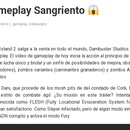
meplay Sangriento
sland 2
,
gameplay
,
Videojuegos
and 2 salga a la venta en todo el mundo, Dambuster Studios 
ay. El vídeo de gameplay de hoy inicia la acción al principio de
de lucha único y brutal y un sinfín de posibilidades de mejora, 
edores), zombis variantes (caminantes granaderos) y zombis 
tes.
 Dani, que procede de los mosh pits de del condado de Cork, I
estilo de combate ágil. ¿Su misión en este tráiler? Intentar
cida como FLESH (Fully Locational Evisceration System for
tan satisfactorio. Como Slayer infectado, pero de algún modo inm
ADN corrupto y activa el modo Fury.