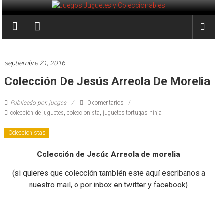
Saltar
al
Juegos
contenido
Juguetes
y
septiembre 21, 2016
Coleccionables
Colección De Jesús Arreola De Morelia
Noticias
Publicado por: juegos
0 comentarios
y
colección de juguetes
,
coleccionista
,
juguetes tortugas ninja
entretenimiento
para
Coleccionistas
coleccionistas.
Colección de Jesús Arreola de morelia
(si quieres que colección también este aquí escribanos a
nuestro mail, o por inbox en twitter y facebook)