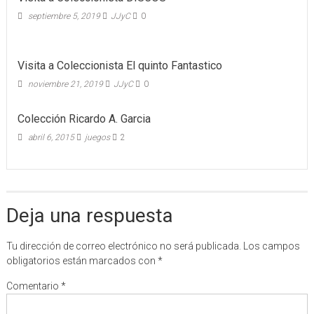
septiembre 5, 2019
JJyC
0
Visita a Coleccionista El quinto Fantastico
noviembre 21, 2019
JJyC
0
Colección Ricardo A. Garcia
abril 6, 2015
juegos
2
Deja una respuesta
Tu dirección de correo electrónico no será publicada.
Los campos
obligatorios están marcados con
*
Comentario
*