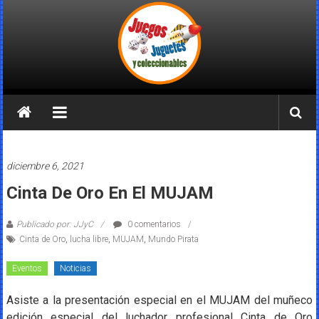
Saltar
al
contenido
Juegos
Juguetes
y
diciembre 6, 2021
Coleccionables
Cinta De Oro En El MUJAM
Noticias
Publicado por: JJyC
0 comentarios
y
Cinta de Oro
,
lucha libre
,
MUJAM
,
Mundo Pirata
entretenimiento
para
Eventos
Noticias
coleccionistas.
Asiste a la presentación especial en el MUJAM del muñeco
edición especial del luchador profesional Cinta de Oro