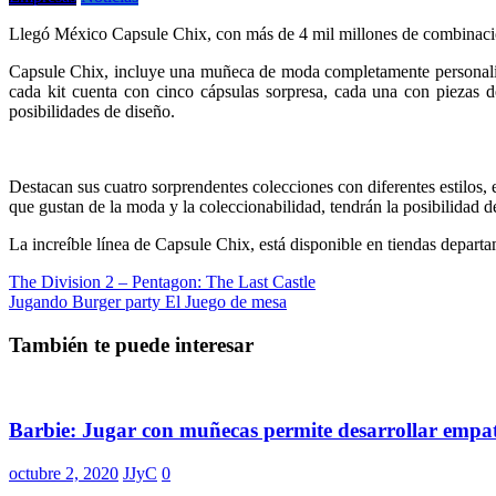
Llegó México Capsule Chix, con más de 4 mil millones de combinacion
Capsule Chix, incluye una muñeca de moda completamente personaliz
cada kit cuenta con cinco cápsulas sorpresa, cada una con piezas d
posibilidades de diseño.
Destacan sus cuatro sorprendentes colecciones con diferentes estilos, 
que gustan de la moda y la coleccionabilidad, tendrán la posibilidad
La increíble línea de Capsule Chix, está disponible en tiendas departa
Navegación
The Division 2 – Pentagon: The Last Castle
Jugando Burger party El Juego de mesa
de
entradas
También te puede interesar
Barbie: Jugar con muñecas permite desarrollar empatí
octubre 2, 2020
JJyC
0