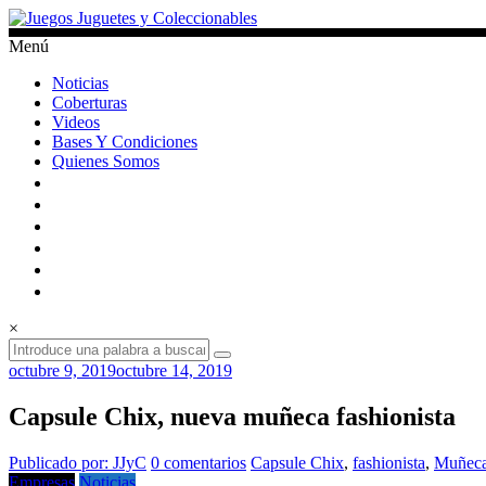
Saltar
al
Menú
contenido
Juegos
Noticias
Juguetes
Coberturas
y
Videos
Coleccionables
Bases Y Condiciones
Quienes Somos
Noticias
y
entretenimiento
para
coleccionistas.
×
octubre 9, 2019
octubre 14, 2019
Capsule Chix, nueva muñeca fashionista
Publicado por: JJyC
0 comentarios
Capsule Chix
,
fashionista
,
Muñec
Empresas
Noticias