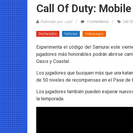
Coleccionables
Call Of Duty: Mobil
Noticias
Publicado por: JJyC
0 comentarios
Call O
y
entretenimiento
Destacados
Noticias
Videojuegos
para
coleccionistas.
Experimenta el código del Samurai este viern
jugadores más honorables podrán abrirse cami
Oasis y Coastal.
Los jugadores que busquen más que una katan
de 50 niveles de recompensas en el Pase de B
Los jugadores también pueden esperar nuevos 
la temporada.