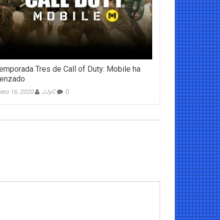
emporada Tres de Call of Duty: Mobile ha
enzado
ero 16, 2020
JJyC
0