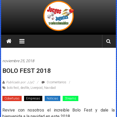
Saltar
al
contenido
Juegos
Juguetes
y
noviembre 25, 2018
Coleccionables
BOLO FEST 2018
Noticias
Publicado por: JJyC
0 comentarios
y
bolo fest
,
desfile
,
Liverpool
,
Navidad
entretenimiento
para
Coberturas
Empresas
Noticias
Streams
coleccionistas.
Revive con nosotros el increible Bolo Fest y dale la
bienvenida a la navidad en este 2018.