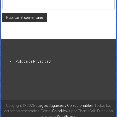
Política de Privacidad
Copyright © 2026
Juegos Juguetes y Coleccionables
. Todos los
derechos reservados. Tema:
ColorNews
por ThemeGrill. Funciona
gracias a
WordPress
.