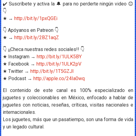
✔️ Suscríbete y activa la 🔔 para no perderte ningún video 😊
👇
★ →
http://bit.ly/1pxQGEi
👇 Apóyanos en Patreon 👇
★ →
http://bit.ly/2BZ1aqZ
👇 ¡¡Checa nuestras redes sociales!! 👇
★ Instagram →
http://bit.ly/1ULK5BY
★ Facebook →
http://bit.ly/1ULK2pV
★ Twitter →
http://bit.ly/1T5GZJl
★ Podcast →
http://apple.co/24Ia0wq
El contenido de este canal es 100% especializado en
juguetes y coleccionables en México, enfocado a hablar de
juguetes con noticias, reseñas, críticas, visitas nacionales e
internacionales.
Los juguetes, más que un pasatiempo, son una forma de vida
y un legado cultural.