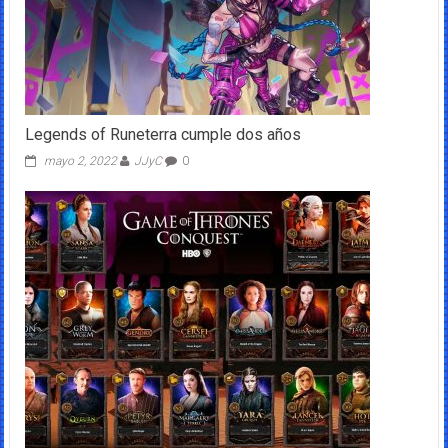
Legends of Runeterra cumple dos años
mayo 2, 2022
JJyC
0