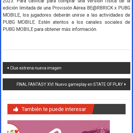
2023. Para calificar para comprar una versión física de la
edición limitada de una Provisión Aérea BE@RBRICK x PUBG
MOBILE, los jugadores deberán unirse a las actividades de
PUBG MOBILE. Estén atentos a los canales sociales de
PUBG MOBILE para obtener más información.
Navegación
Clue estrena nueva imagen
de
FINAL FANTASY XVI: Nuevo gameplay en STATE OF PLAY
entradas
También te puede interesar