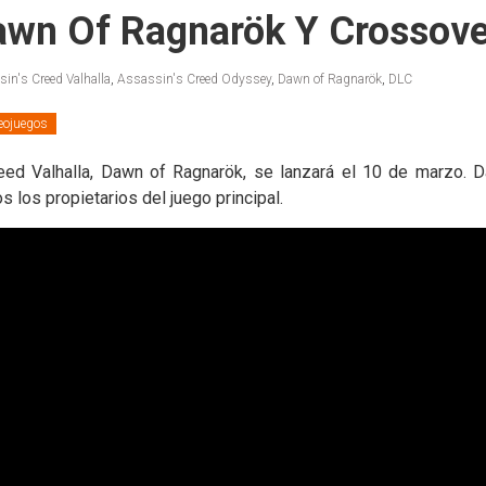
Dawn Of Ragnarök Y Crossove
in's Creed Valhalla
,
Assassin's Creed Odyssey
,
Dawn of Ragnarök
,
DLC
eojuegos
eed Valhalla, Dawn of Ragnarök, se lanzará el 10 de marzo. 
 los propietarios del juego principal.