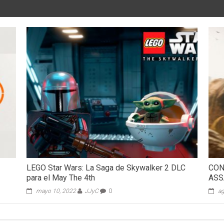
LEGO Star Wars: La Saga de Skywalker 2 DLC
CON
para el May The 4th
ASS
mayo 10, 2022
JJyC
0
ag