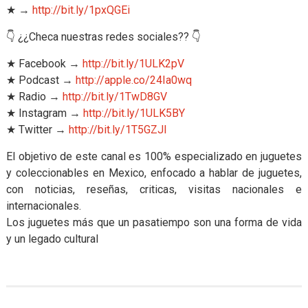
★ →
http://bit.ly/1pxQGEi
👇 ¿¿Checa nuestras redes sociales?? 👇
★ Facebook →
http://bit.ly/1ULK2pV
★ Podcast →
http://apple.co/24Ia0wq
★ Radio →
http://bit.ly/1TwD8GV
★ Instagram →
http://bit.ly/1ULK5BY
★ Twitter →
http://bit.ly/1T5GZJl
El objetivo de este canal es 100% especializado en juguetes
y coleccionables en Mexico, enfocado a hablar de juguetes,
con noticias, reseñas, criticas, visitas nacionales e
internacionales.
Los juguetes más que un pasatiempo son una forma de vida
y un legado cultural