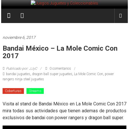
Saltar
al
Juegos
contenido
Juguetes
y
noviembre 6, 2017
Coleccionables
Bandai México – La Mole Comic Con
2017
Noticias
y
Publicado por: JJyC
0 comentarios
entretenimiento
bandai juguetes
,
dragon ball super juguetes
,
La Mole Comic Con
,
power
para
rangers ninja steel juguetes
coleccionistas.
Coberturas
Streams
Visita al stand de Bandai México en La Mole Comic Con 2017
mira todas sus actividades que tienen ademas de productos
exclusivos de bandai con power rangers y dragon ball super.