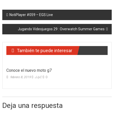
Navegación
NotiPlayer #059 – EGS Live
de
Jugando Videojuegos 29 : Overwatch Summer Games
entradas
También te puede interesar
Conoce el nuevo moto g7
febrero 8, 2019
JJyC
0
Deja una respuesta