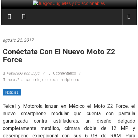
Saltar
al
Juegos
contenido
Juguetes
y
agosto 22, 2017
Coleccionables
Conéctate Con El Nuevo Moto Z2
Force
Noticias
y
Publicado por: JJyC
0 comentarios
entretenimiento
moto z2 lanzamiento
,
motorola smartphones
para
coleccionistas.
Noticias
Telcel y Motorola lanzan en México el Moto Z2 Force, el
nuevo smartphone modular que cuenta con pantalla
garantizada contra astilladuras, un diseño delgado
completamente metálico, cámara doble de 12 MP y
desempeño excepcional con sus 6 GB de RAM. Para